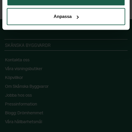
Anpassa
SKÅNSKA BYGGVAROR
Kontakta oss
Våra visningsbutiker
Köpvillkor
Om Skånska Byggvaror
Jobba hos oss
Pressinformation
Blogg: Drömhemmet
Våra hållbarhetsmål