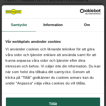
Samtycke
Information
Om
Vår webbplats använder cookies
Vi använder cookies och liknande tekniker för att göra
våra sidor och tjänster enklare att använda samt för att
kunna anpassa våra sidor och tjänster efter dina
INREDNING MIX
INREDNING MIX
intressen och behov. Vi säljer inte din information. Du kan
när som helst dra tillbaka ditt samtycke. Genom att
Byråsidor till Lådsektion Låg
Byråsidor till Lådsektion Hög
klicka på ″Tillåt″ godkänner du cookies annars kan du
620 kr
760 kr
under ″Anpassa″ välja vilka cookies du vill tillåta.
Tillåt