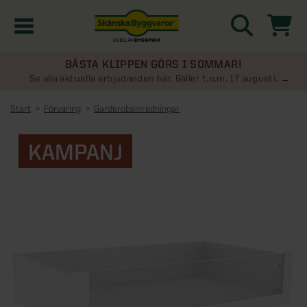
BÄSTA KLIPPEN GÖRS I SOMMAR!
Kampanjer
Se alla aktuella erbjudanden här. Gäller t.o.m. 17 augusti.
Start
Förvaring
Garderobsinredningar
Nyheter
KAMPANJ
Kontakta oss
Uterum
KATEGORIER
Översikt - Kontakta oss
Växthus
KATEGORIER
Vanliga frågor & svar
Översikt - Uterum
Attefallshus
KATEGORIER
SE ÄVEN
Uterumspaket