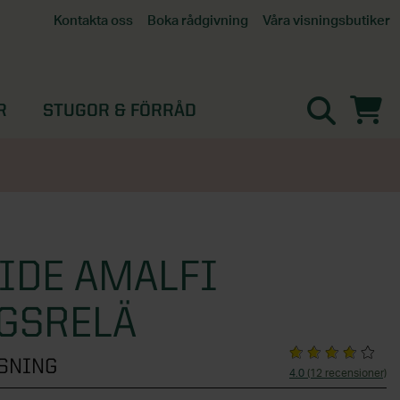
Våra visningsbutiker
Kontakta oss
Boka rådgivning
Alla butiker
Interaktiv visningsbutik
Göteborg
R
STUGOR & FÖRRÅD
Helsingborg
Stockholm, Tullinge
Örebro
IDE AMALFI
GSRELÄ
SNING
4.0
(12 recensioner)