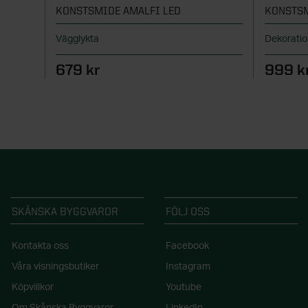
KONSTSMIDE AMALFI LED
KONSTSM
Vägglykta
Dekorati
679 kr
999 k
SKÅNSKA BYGGVAROR
FÖLJ OSS
Kontakta oss
Facebook
Våra visningsbutiker
Instagram
Köpvillkor
Youtube
Om Skånska Byggvaror
LinkedIn