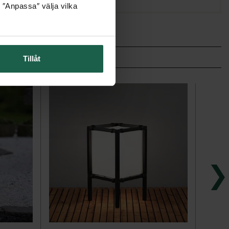
 ″Anpassa″ välja vilka
Tillåt