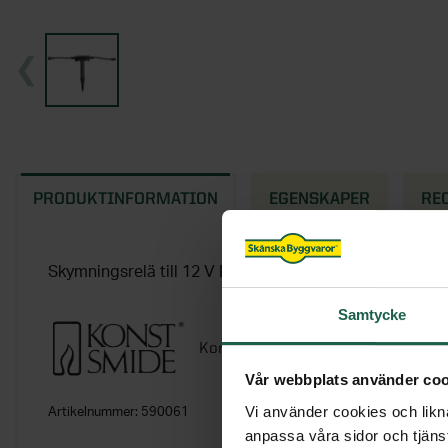
PRODUKTINFORMATION
EGENSKAPER
RE
Skymningsrelä till 12 V LED spots från Konstsmide.
Samtycke
Konstsmide
Vår webbplats använder coo
Vi använder cookies och likna
Artikelnummer:
590061
anpassa våra sidor och tjänst