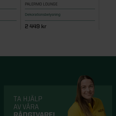
PALERMO LOUNGE
KONST
Dekorationsbelysning
Startka
2 449 kr
779 
TA HJÄLP
AV VÅRA
RÅDGIVARE!