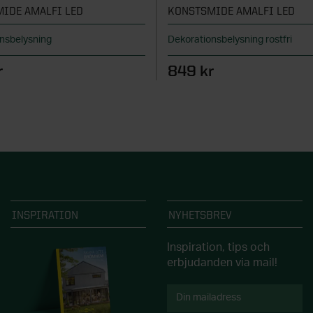
IDE AMALFI LED
KONSTSMIDE AMALFI LED
onsbelysning
Dekorationsbelysning rostfri
r
849 kr
INSPIRATION
NYHETSBREV
Inspiration, tips och
erbjudanden via mail!