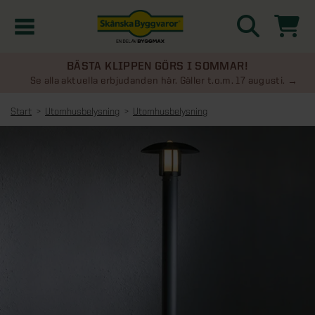
BÄSTA KLIPPEN GÖRS I SOMMAR!
Kampanjer
Se alla aktuella erbjudanden här. Gäller t.o.m. 17 augusti.
Start
Utomhusbelysning
Utomhusbelysning
Nyheter
Kontakta oss
Uterum
KATEGORIER
Översikt - Kontakta oss
Växthus
KATEGORIER
Vanliga frågor & svar
Översikt - Uterum
Attefallshus
KATEGORIER
SE ÄVEN
Uterumspaket