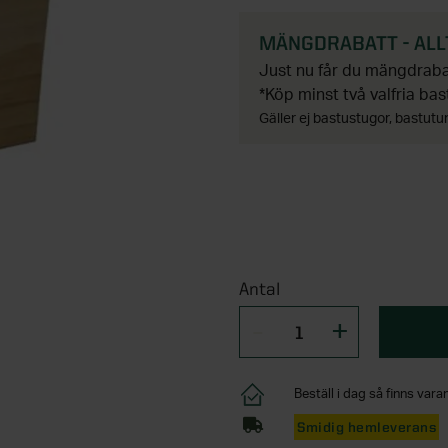
MÄNGDRABATT - ALL
Just nu får du mängdrabat
*Köp minst två valfria bas
Gäller ej bastustugor, bastutun
Antal
Beställ i dag så finns varan
Smidig hemleverans