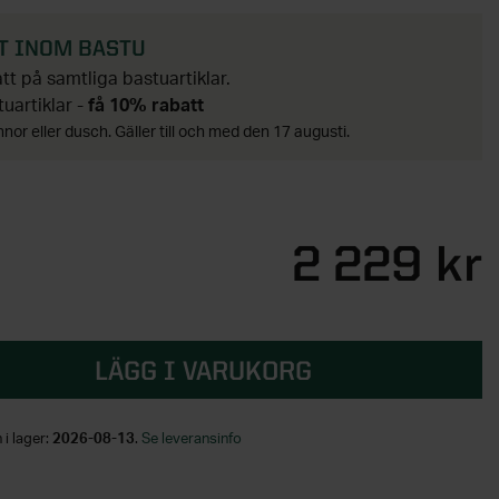
T INOM BASTU
t på samtliga bastuartiklar.
tuartiklar -
få 10% rabatt
nor eller dusch. Gäller till och med den 17 augusti.
2 229 kr
LÄGG I VARUKORG
 i lager:
2026-08-13
.
Se leveransinfo