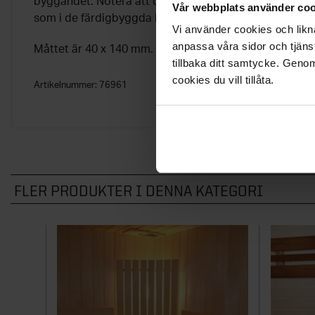
byggandet. Notera att denna är anpassad för 28 mm l
Vår webbplats använder coo
som i de färdigbyggda lavarna i serien Exklusiv.
Vi använder cookies och likna
anpassa våra sidor och tjänst
Måttet är 40 x 140 mm.
tillbaka ditt samtycke. Genom
cookies du vill tillåta.
Artikelnummer:
76961
FLER PRODUKTER I DENNA KATEGORI