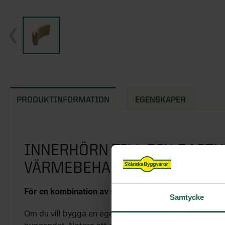
PRODUKTINFORMATION
EGENSKAPER
INNERHÖRN TILL DIN BASTU
VÄRMEBEHANDLAD ASP
För en kombination av stil och funktion i bastun.
Samtycke
Om du vill bygga en egen modell finns här en elegant f