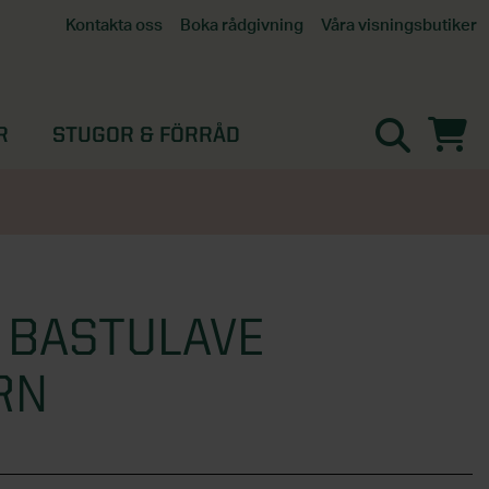
Våra visningsbutiker
Kontakta oss
Boka rådgivning
Alla butiker
Interaktiv visningsbutik
Göteborg
R
STUGOR & FÖRRÅD
Helsingborg
Stockholm, Tullinge
Örebro
 BASTULAVE
RN