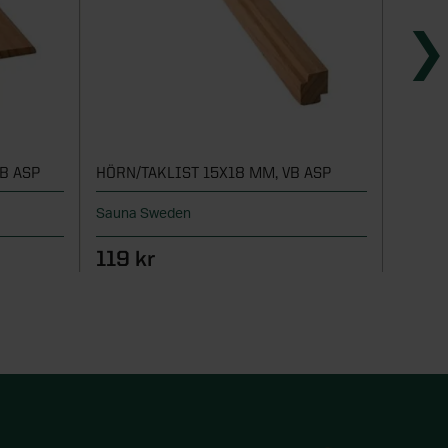
B ASP
HÖRN/TAKLIST 15X18 MM, VB ASP
DÖRR/
Sauna Sweden
Sauna 
119 kr
169 