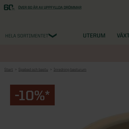
ÖVER 60 ÅR AV UPPFYLLDA DRÖMMAR
UTERUM
VÄX
HELA SORTIMENTET
Start
Spabad och bastu
Inredning basturum
-10%*