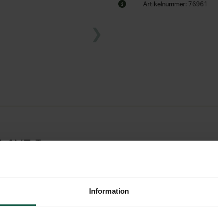
Artikelnummer: 76961
LAVE I
Information
ramkant för att underlätta