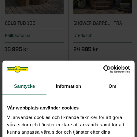
COLD TUB 100
SHOWER BARREL - TRÄ
Kallbadtunna
Utedusch
16 995 kr
24 995 kr
LÄGG TILL
LÄGG TILL
Samtycke
Information
Om
FLER PRODUKTER I DENNA KATEGORI
Vår webbplats använder cookies
Vi använder cookies och liknande tekniker för att göra
våra sidor och tjänster enklare att använda samt för att
kunna anpassa våra sidor och tjänster efter dina