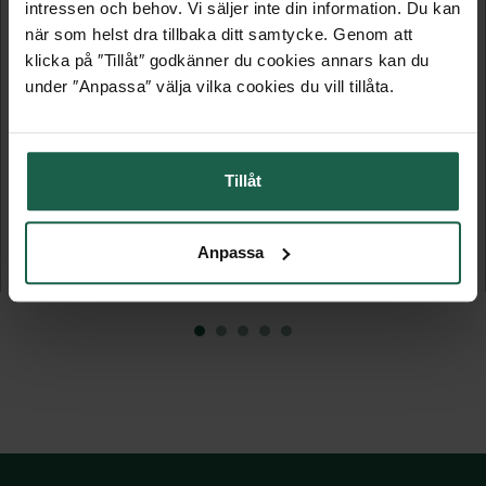
intressen och behov. Vi säljer inte din information. Du kan
när som helst dra tillbaka ditt samtycke. Genom att
klicka på ″Tillåt″ godkänner du cookies annars kan du
under ″Anpassa″ välja vilka cookies du vill tillåta.
Tillåt
BASTU TRYSIL 230 - GLASFRONT
BASTU ANITA 2 M²
Bastutunna
Bastutunna
Anpassa
71 990 kr
41 495 kr