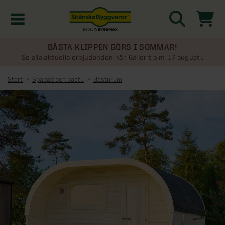
BÄSTA KLIPPEN GÖRS I SOMMAR!
Kampanjer
Se alla aktuella erbjudanden här. Gäller t.o.m. 17 augusti.
Start
Spabad och bastu
Basturum
Nyheter
Kontakta oss
Uterum
KATEGORIER
Översikt - Kontakta oss
Växthus
KATEGORIER
Vanliga frågor & svar
Översikt - Uterum
Attefallshus
KATEGORIER
SE ÄVEN
Uterumspaket