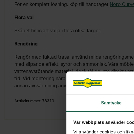
För en komplett lösning, köp till handtaget
Noro Curv
Flera val
Skåpet finns att välja i flera olika färger.
Rengöring
Rengör med fuktad trasa, använd milda rengöringsme
med slipande effekt, syror och ammoniak. Våra möble
vattenavstötande material, dock tål de inte direkt va
tid. Vid montering nära badkar eller dusch bör badka
annan avskärmning användas.
Artikelnummer:
78310
Samtycke
Vår webbplats använder coo
Vi använder cookies och likna