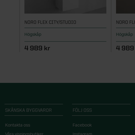
NORO FLEX CITY/STUDIO
NORO FL
Högskåp
Högskåp
4 989 kr
4 989
SKÅNSKA BYGGVAROR
FÖLJ OSS
Kontakta oss
Facebook
Våra visningsbutiker
Instagram