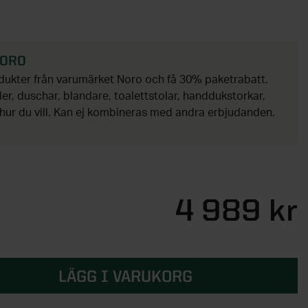
NORO
odukter från varumärket Noro och få 30% paketrabatt.
r, duschar, blandare, toalettstolar, handdukstorkar,
hur du vill. Kan ej kombineras med andra erbjudanden.
4 989 kr
LÄGG I VARUKORG