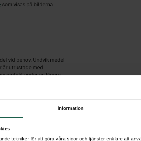
e
som visas på bilderna.
del vid behov. Undvik medel
r är utrustade med
ttenkontakt under en längre
rsvägg, duschvägg eller
Information
kies
nde tekniker för att göra våra sidor och tjänster enklare att anv