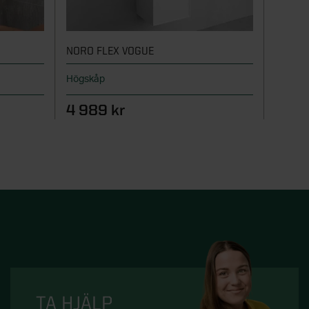
NORO FLEX VOGUE
NORO 
Högskåp
Översk
4 989 kr
1 98
TA HJÄLP