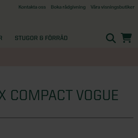
Våra visningsbutiker
Kontakta oss
Boka rådgivning
Alla butiker
Interaktiv visningsbutik
Göteborg
R
STUGOR & FÖRRÅD
Helsingborg
Stockholm, Tullinge
Örebro
X COMPACT VOGUE