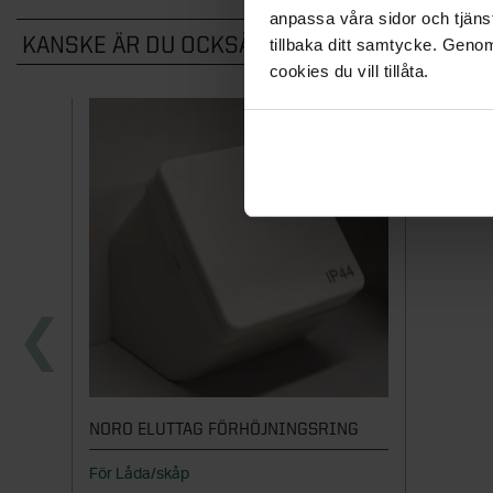
anpassa våra sidor och tjänst
KANSKE ÄR DU OCKSÅ INTRESSERAD AV
tillbaka ditt samtycke. Genom
cookies du vill tillåta.
NORO ELUTTAG FÖRHÖJNINGSRING
För Låda/skåp