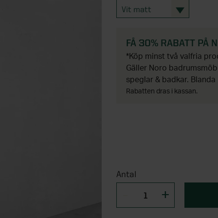
Vit matt
FÅ 30% RABATT PÅ 
*Köp minst två valfria pr
Gäller Noro badrumsmöble
speglar & badkar. Blanda 
Rabatten dras i kassan.
Antal