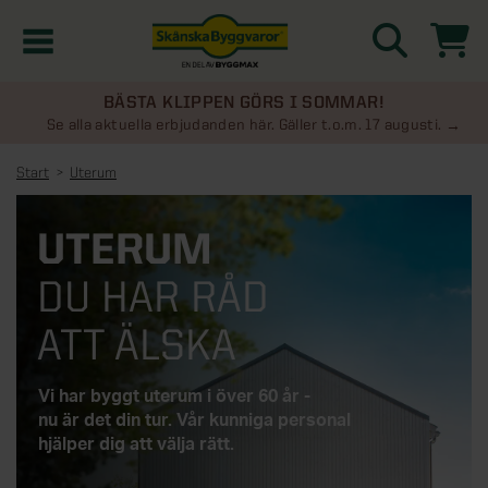
BÄSTA KLIPPEN GÖRS I SOMMAR!
Kampanjer
Se alla aktuella erbjudanden här. Gäller t.o.m. 17 augusti.
Start
Uterum
Nyheter
UTERUM
Kontakta oss
DU HAR RÅD
Uterum
KATEGORIER
ATT ÄLSKA
Översikt - Kontakta oss
Växthus
KATEGORIER
Vi har byggt uterum i över 60 år -
Vanliga frågor & svar
nu är det din tur. Vår kunniga personal
Översikt - Uterum
Attefallshus
hjälper dig att välja rätt.
KATEGORIER
SE ÄVEN
Uterumspaket