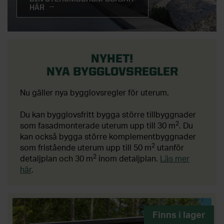
HÄR
NYHET!
NYA BYGGLOVSREGLER
Nu gäller nya bygglovsregler för uterum.
Du kan bygglovsfritt bygga större tillbyggnader
2
som fasadmonterade uterum upp till 30 m
. Du
kan också bygga större komplementbyggnader
2
som fristående uterum upp till 50 m
utanför
2
detaljplan och 30 m
inom detaljplan.
Läs mer
här
.
Finns i lager