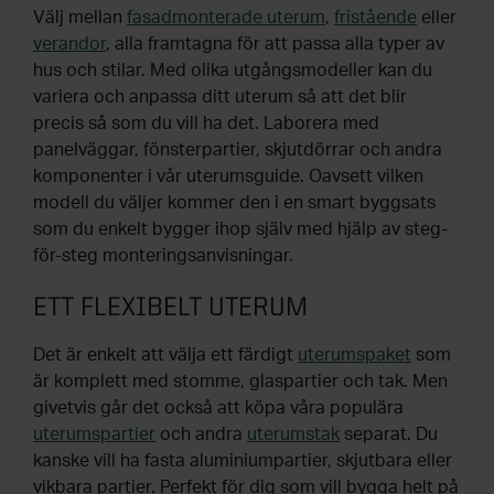
Välj mellan
fasadmonterade uterum
,
fristående
eller
verandor
, alla framtagna för att passa alla typer av
hus och stilar. Med olika utgångsmodeller kan du
variera och anpassa ditt uterum så att det blir
precis så som du vill ha det. Laborera med
panelväggar, fönsterpartier, skjutdörrar och andra
komponenter i vår uterumsguide. Oavsett vilken
modell du väljer kommer den i en smart byggsats
som du enkelt bygger ihop själv med hjälp av steg-
för-steg monteringsanvisningar.
ETT FLEXIBELT UTERUM
Det är enkelt att välja ett färdigt
uterumspaket
som
är komplett med stomme, glaspartier och tak. Men
givetvis går det också att köpa våra populära
uterumspartier
och andra
uterumstak
separat. Du
kanske vill ha fasta aluminiumpartier, skjutbara eller
vikbara partier. Perfekt för dig som vill bygga helt på