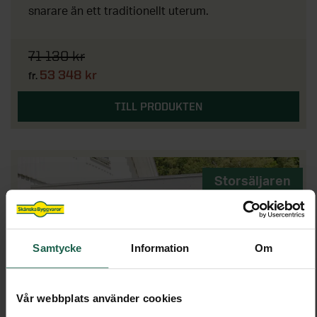
snarare än ett traditionellt uterum.
71 130 kr
53 348 kr
fr.
TILL PRODUKTEN
Storsäljaren
Samtycke
Information
Om
Vår webbplats använder cookies