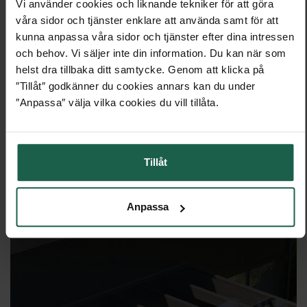
Vi använder cookies och liknande tekniker för att göra
Fira uterum
våra sidor och tjänster enklare att använda samt för att
kunna anpassa våra sidor och tjänster efter dina intressen
Fira finns i hela 150 storlekar vilket gör att du kan
och behov. Vi säljer inte din information. Du kan när som
få ett uterum som passar just ditt hus. Vare sig
helst dra tillbaka ditt samtycke. Genom att klicka på
det är en större villa eller en mindre
″Tillåt″ godkänner du cookies annars kan du under
sommarstuga.
″Anpassa″ välja vilka cookies du vill tillåta.
57 695 kr
43 271 kr
fr.
Tillåt
TILL PRODUKTEN
Anpassa